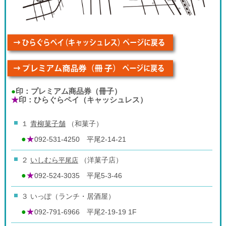
●
印：プレミアム商品券（冊子）
★
印：ひらぐらペイ（キャッシュレス）
１
青柳菓子舗
（和菓子）
●
★
092-531-4250 平尾2-14-21
２
いしむら
平尾店
（洋菓子店）
●
★
092-524-3035 平尾5-3-46
３ いっぽ（ランチ・居酒屋）
●
★
092-791-6966 平尾2-19-19 1F