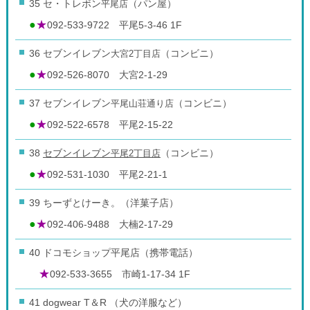
35 セ・トレボン
平尾店
（パン屋）
●
★
092-533-9722 平尾5-3-46 1F
36 セブンイレブン
大宮2丁目店
（コンビニ）
●
★
092-526-8070 大宮2-1-29
37 セブンイレブン
平尾山荘通り店
（コンビニ）
●
★
092-522-6578 平尾2-15-22
38
セブンイレブン
平尾2丁目店
（コンビニ）
●
★
092-531-1030 平尾2-21-1
39 ちーずとけーき。（洋菓子店）
●
★
092-406-9488 大楠2-17-29
40 ドコモショップ平尾店（携帯電話）
★
092-533-3655 市崎1-17-34 1F
41 dogwear T＆R （犬の洋服など）