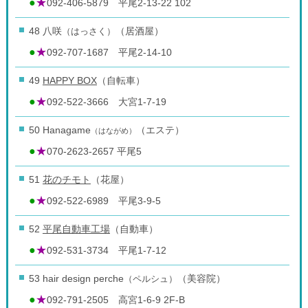
●
★
092-406-5879 平尾2-13-22 102
48 八咲
（はっさく）
（居酒屋）
●
★
092-707-1687 平尾2-14-10
49
HAPPY BOX
（自転車）
●
★
092-522-3666 大宮1-7-19
50 Hanagame
（エステ）
（はながめ）
●
★
070-2623-2657 平尾5
51
花のチモト
（花屋）
●
★
092-522-6989 平尾3-9-5
52
平尾自動車工場
（自動車）
●
★
092-531-3734 平尾1-7-12
53 hair design perche
（ペルシュ）
（美容院）
●
★
092-791-2505 高宮1-6-9 2F-B