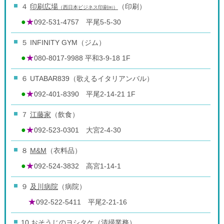
４
印刷広場
（印刷）
（西日本ビジネス印刷㈱）
●
★
092-531-4757 平尾5-5-30
５ INFINITY GYM（ジム）
●
★
080-8017-9988 平和3-9-18 1F
６ UTABAR839（歌えるイタリアンバル）
●
★
092-401-8390 平尾2-14-21 1F
７
江藤家
（飲食）
●
★
092-523-0301 大宮2-4-30
８
M&M
（衣料品）
●
★
092-524-3832 高宮1-14-1
９
及川病院
（病院）
★
092-522-5411 平尾2-21-16
10 おそうじのヨシタケ（清掃業務）