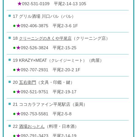
★
092-531-0109 平尾2-14-13 105
17 グリル酒場 川口バル（バル）
●
★
092-406-3875 平尾2-3-6 1F
18
クリーニングの
きくや
平尾店
（クリーニング店）
●
★
092-526-3824 平尾2-15-25
19 KRAZY×MEAT
（クレイジーミート）
（肉屋）
●
★
092-707-2931 平尾2-20-2 1F
20
五右衛門
（文具・印鑑・鍵）
●
★
092-521-9751 平尾2-19-17
21 ココカラファイン平尾駅店（薬局）
●
★
092-753-5581 平尾2-5-8
22
酒場おっとん
（料理・日本酒）
●
★
092-791-3423 平尾2-14-19