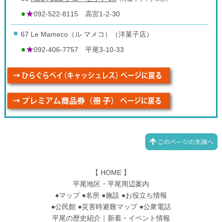
●
★
092-522-8115 高宮1-2-30
67 Le Mameco（ル マメコ）（洋菓子店）
●
★
092-406-7757 平尾3-10-33
【
HOME
】
平尾地区・平尾周辺案内
●
マップ
●
名所
●
施設
●
お役立ち情報
●
公民館
●
災害時避難マップ
●
公衆電話
平尾の歴史紹介
｜
新着・イベント情報