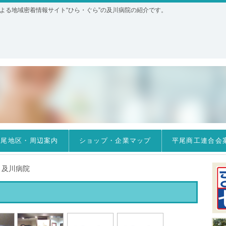
よる地域密着情報サイト“ひら・ぐら”の及川病院の紹介です。
平尾地区・周辺案内
ショップ・企業マップ
平尾商工連合会
及川病院