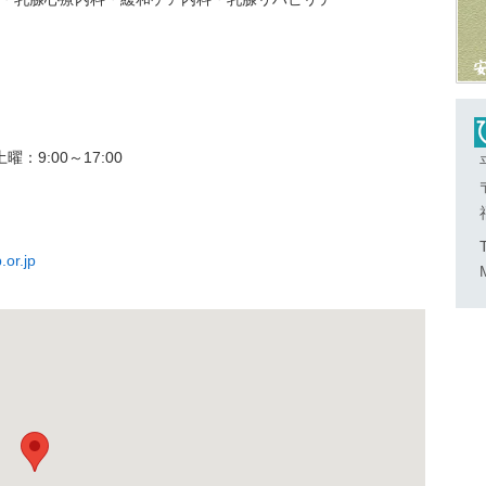
：9:00～17:00
）
.or.jp