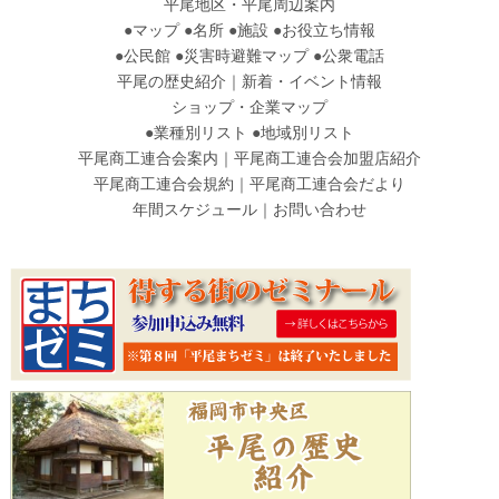
平尾地区・平尾周辺案内
●
マップ
●
名所
●
施設
●
お役立ち情報
●
公民館
●
災害時避難マップ
●
公衆電話
平尾の歴史紹介
｜
新着・イベント情報
ショップ・企業マップ
●
業種別リスト
●
地域別リスト
平尾商工連合会案内
｜
平尾商工連合会加盟店紹介
平尾商工連合会規約
｜
平尾商工連合会だより
年間スケジュール
｜
お問い合わせ