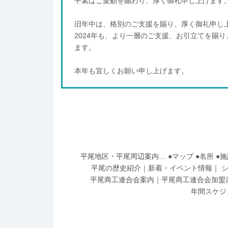
平素はご愛顧を賜わり、厚く御礼申し上げます
旧年中は、格別のご支援を賜り、厚く御礼申し
2024年も、より一層のご支援、お引立てを賜
ます。
本年も宜しくお願い申し上げます。
平尾地区・平尾周辺案内
…
●
マップ
●
名所
●
施
平尾の歴史紹介
｜
新着・イベント情報
｜
平尾商工連合会案内
｜
平尾商工連合会加盟
年間スケジ