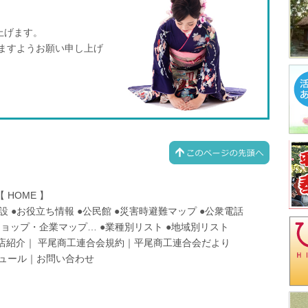
。
上げます。
りますようお願い申し上げ
【
HOME
】
設
●
お役立ち情報
●
公民館
●
災害時避難マップ
●
公衆電話
ショップ・企業マップ
…
●
業種別リスト
●
地域別リスト
店紹介
｜
平尾商工連合会規約
｜
平尾商工連合会だより
ュール
｜
お問い合わせ